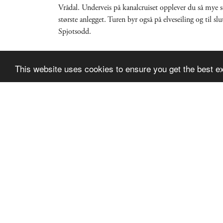
Vrådal. Underveis på kanalcruiset opplever du så mye 
største anlegget. Turen byr også på elveseiling og til slut
Spjotsodd.
Perioder 2026: 18. mai – 4. oktober
This website uses cookies to ensure you get the best e
Skien Dalen Skipsselskap AS
Postboks 2855
3702 SKIEN
Tlf: 997 43 181
post@kanalbaatene.no