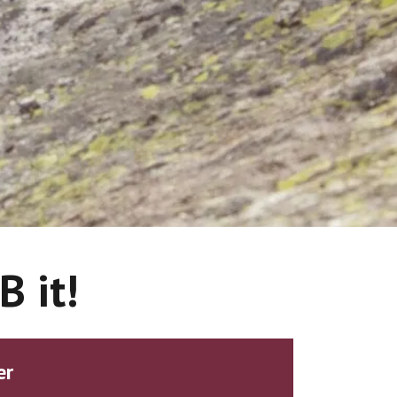
B it!
er