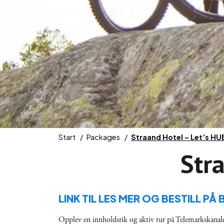
Start
Packages
Straand Hotel – Let’s HUB
Stra
LINK TIL LES MER OG BESTILL P
Opplev en innholdsrik og aktiv tur på Telemarkskanale