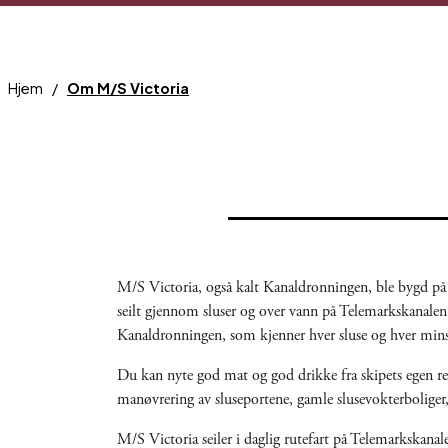
Hjem
Om M/S Victoria
M/S Victoria, også kalt Kanaldronningen, ble bygd på
seilt gjennom sluser og over vann på Telemarkskanalen
Kanaldronningen, som kjenner hver sluse og hver mins
Du kan nyte god mat og god drikke fra skipets egen res
manøvrering av sluseportene, gamle slusevokterboliger,
M/S Victoria seiler i daglig rutefart på Telemarkska