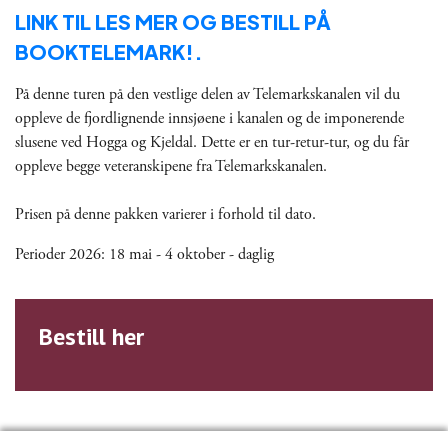
LINK TIL LES MER OG BESTILL PÅ
BOOKTELEMARK!.
På denne turen på den vestlige delen av Telemarkskanalen vil du
oppleve de fjordlignende innsjøene i kanalen og de imponerende
slusene ved Hogga og Kjeldal. Dette er en tur-retur-tur, og du får
oppleve begge veteranskipene fra Telemarkskanalen.
Prisen på denne pakken varierer i forhold til dato.
Perioder 2026: 18 mai - 4 oktober - daglig
Bestill her